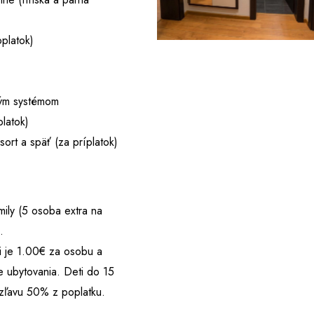
platok)
vým systémom
latok)
ort a späť (za príplatok)
ily (5 osoba extra na
.
i je 1.00€ za osobu a
e ubytovania. Deti do 15
zľavu 50% z poplatku.