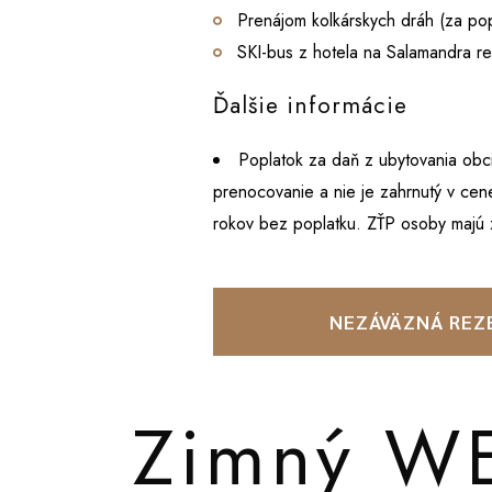
Prenájom kolkárskych dráh (za pop
SKI-bus z hotela na Salamandra res
Ďalšie informácie
Poplatok za daň z ubytovania obc
prenocovanie a nie je zahrnutý v cen
rokov bez poplatku. ZŤP osoby majú 
NEZÁVÄZNÁ REZ
Zimný W