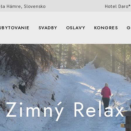
uša Hámre, Slovensko
Hotel Daro*
 RELAX
OSLAVY
KLOV
NÝ POBYT
CATERING
UBYTOVANIE
SVADBY
OSLAVY
KONGRES
G
RTY
TNÝ RELAX
OSLAVY
BICYKLOV
SENNÝ POBYT
CATERING
BY
Zimný Relax