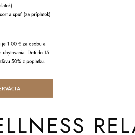
latok)
ort a späť (za príplatok)
i je 1.00 € za osobu a
e ubytovania. Deti do 15
zľavu 50% z poplatku.
ERVÁCIA
ELLNESS REL