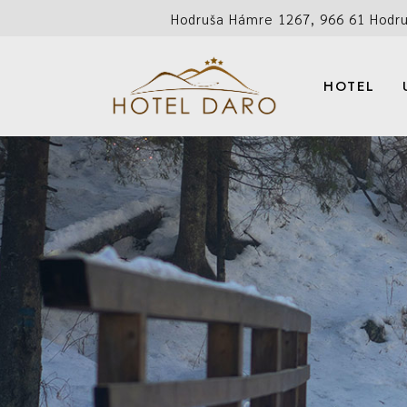
Hodruša Hámre 1267, 966 61 Hodr
TENISOVÉ KURTY
LETNÝ
POŽIČOVŇA BICY
JESEN
HOTEL
IZBY
TENISOVÉ KU
LE
POŽIČOVŇA 
JE
IZ