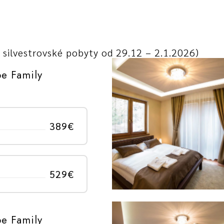
silvestrovské pobyty od 29.12 – 2.1.2026)
be Family
389€
529€
be Family