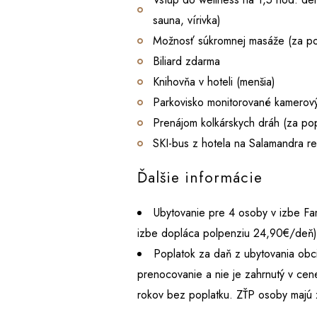
sauna, vírivka)
Možnosť súkromnej masáže (za po
Biliard zdarma
Knihovňa v hoteli (menšia)
Parkovisko monitorované kamero
Prenájom kolkárskych dráh (za pop
SKI-bus z hotela na Salamandra res
Ďalšie informácie
Ubytovanie pre 4 osoby v izbe Fam
izbe dopláca polpenziu 24,90€/deň)
Poplatok za daň z ubytovania obc
prenocovanie a nie je zahrnutý v cen
rokov bez poplatku. ZŤP osoby majú 