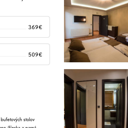
369€
509€
 bufetových stolov
nne (fínska a parná