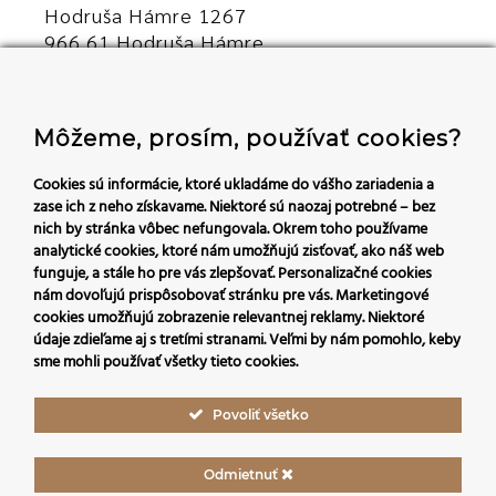
Hodruša Hámre 1267
966 61 Hodruša Hámre
Slovensko
+421 45/540 00 23
Môžeme, prosím, používať cookies?
recepcia@hoteldaro.sk
Cookies sú informácie, ktoré ukladáme do vášho zariadenia a
zase ich z neho získavame. Niektoré sú naozaj potrebné – bez
nich by stránka vôbec nefungovala.
Okrem toho používame
Sledujte nás:
analytické cookies, ktoré nám umožňujú zisťovať, ako náš web
funguje, a stále ho pre vás zlepšovať. Personalizačné cookies
nám dovoľujú prispôsobovať stránku pre vás.
Marketingové
cookies umožňujú zobrazenie relevantnej reklamy. Niektoré
údaje zdieľame aj s tretími stranami. Veľmi by nám pomohlo, keby
sme mohli používať všetky tieto cookies.
Povoliť všetko
Odmietnuť