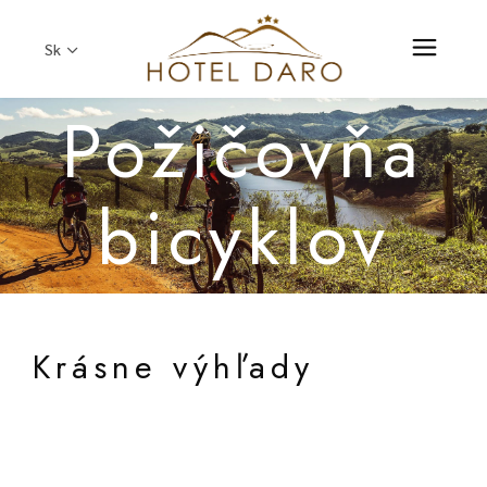
Sk
Požičovňa
bicyklov
Krásne výhľady