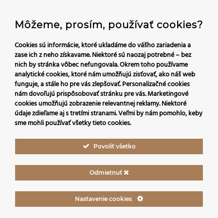
+421 45/540 00 23
Môžeme, prosím, používať cookies?
recepcia@hoteldaro.sk
Cookies sú informácie, ktoré ukladáme do vášho zariadenia a
zase ich z neho získavame. Niektoré sú naozaj potrebné – bez
nich by stránka vôbec nefungovala.
Okrem toho používame
Sledujte nás:
analytické cookies, ktoré nám umožňujú zisťovať, ako náš web
funguje, a stále ho pre vás zlepšovať. Personalizačné cookies
nám dovoľujú prispôsobovať stránku pre vás.
Marketingové
cookies umožňujú zobrazenie relevantnej reklamy. Niektoré
údaje zdieľame aj s tretími stranami. Veľmi by nám pomohlo, keby
sme mohli používať všetky tieto cookies.
Povoliť všetko
Odmietnuť
Nastavenie cookies
Obchodné podmienky
/
Ochrana osobných údajov