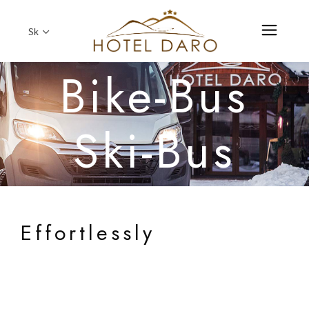
Sk
Bike-Bus
Ski-Bus
Effortlessly