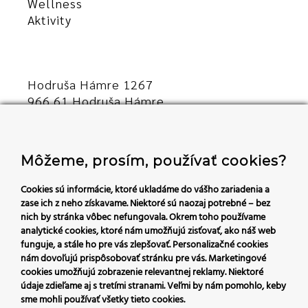
Wellness
Aktivity
Hodruša Hámre 1267
966 61 Hodruša Hámre
Slovensko
+421 45/540 00 23
Môžeme, prosím, používať cookies?
recepcia@hoteldaro.sk
Cookies sú informácie, ktoré ukladáme do vášho zariadenia a
zase ich z neho získavame. Niektoré sú naozaj potrebné – bez
nich by stránka vôbec nefungovala.
Okrem toho používame
analytické cookies, ktoré nám umožňujú zisťovať, ako náš web
Sledujte nás:
funguje, a stále ho pre vás zlepšovať. Personalizačné cookies
nám dovoľujú prispôsobovať stránku pre vás.
Marketingové
cookies umožňujú zobrazenie relevantnej reklamy. Niektoré
údaje zdieľame aj s tretími stranami. Veľmi by nám pomohlo, keby
sme mohli používať všetky tieto cookies.