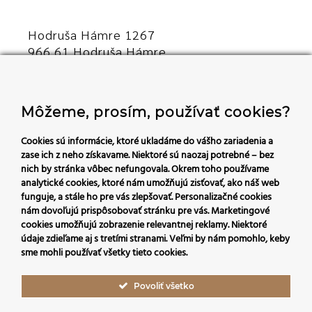
Hodruša Hámre 1267
966 61 Hodruša Hámre
Slovensko
+421 45/540 00 23
Môžeme, prosím, používať cookies?
recepcia@hoteldaro.sk
Cookies sú informácie, ktoré ukladáme do vášho zariadenia a
zase ich z neho získavame. Niektoré sú naozaj potrebné – bez
nich by stránka vôbec nefungovala.
Okrem toho používame
analytické cookies, ktoré nám umožňujú zisťovať, ako náš web
Sledujte nás:
funguje, a stále ho pre vás zlepšovať. Personalizačné cookies
nám dovoľujú prispôsobovať stránku pre vás.
Marketingové
cookies umožňujú zobrazenie relevantnej reklamy. Niektoré
údaje zdieľame aj s tretími stranami. Veľmi by nám pomohlo, keby
sme mohli používať všetky tieto cookies.
Povoliť všetko