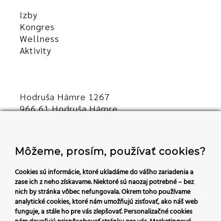
Izby
Kongres
Wellness
Aktivity
Hodruša Hámre 1267
966 61 Hodruša Hámre
Slovensko
+421 45/540 00 23
Môžeme, prosím, používať cookies?
recepcia@hoteldaro.sk
Cookies sú informácie, ktoré ukladáme do vášho zariadenia a
zase ich z neho získavame. Niektoré sú naozaj potrebné – bez
nich by stránka vôbec nefungovala.
Okrem toho používame
analytické cookies, ktoré nám umožňujú zisťovať, ako náš web
Sledujte nás:
funguje, a stále ho pre vás zlepšovať. Personalizačné cookies